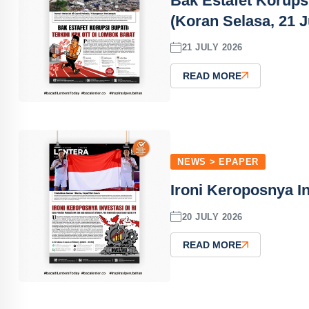
Bak Estafet Korups
(Koran Selasa, 21 J
21 JULY 2026
READ MORE
NEWS > EPAPER
Ironi Keroposnya In
20 JULY 2026
READ MORE