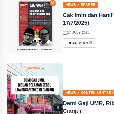
NEWS > EPAPER
Cak Imin dan Hanif
17/7/2025)
17 JULY 2025
READ MORE
NEWS > KONTEN LENTERA
Demi Gaji UMR, Ri
Cianjur