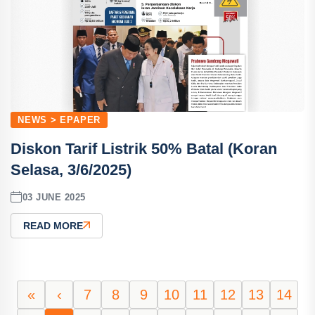
NEWS > EPAPER
Diskon Tarif Listrik 50% Batal (Koran
Selasa, 3/6/2025)
03 JUNE 2025
READ MORE
«
‹
7
8
9
10
11
12
13
14