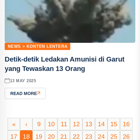
NEWS > KONTEN LENTERA
Detik-detik Ledakan Amunisi di Garut
yang Tewaskan 13 Orang
13 MAY 2025
READ MORE
«
‹
9
10
11
12
13
14
15
16
17
18
19
20
21
22
23
24
25
26