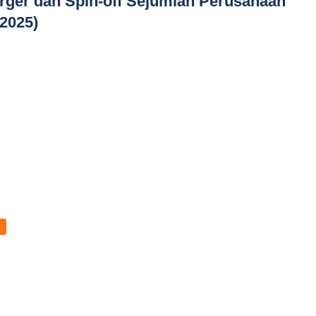
rger dan Spin-off Sejumlah Perusahaan
/2025)