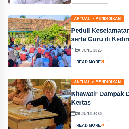
AKTUAL > PENDIDIKAN
Peduli Keselamatan
serta Guru di Kedi
20 JUNE 2026
READ MORE
AKTUAL > PENDIDIKAN
Khawatir Dampak Di
Kertas
20 JUNE 2026
READ MORE