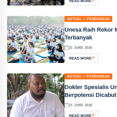
READ MORE
AKTUAL > PENDIDIKAN
Unesa Raih Rekor M
Terbanyak
21 JUNE 2026
READ MORE
AKTUAL > PENDIDIKAN
Dokter Spesialis Un
Berpotensi Dicabut
21 JUNE 2026
READ MORE