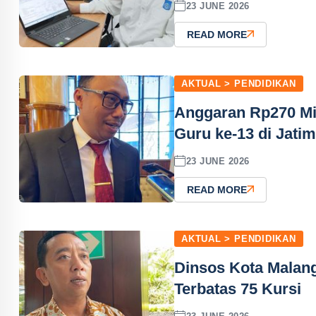
23 JUNE 2026
READ MORE
AKTUAL > PENDIDIKAN
Anggaran Rp270 Mil
Guru ke-13 di Jati
23 JUNE 2026
READ MORE
AKTUAL > PENDIDIKAN
Dinsos Kota Malan
Terbatas 75 Kursi