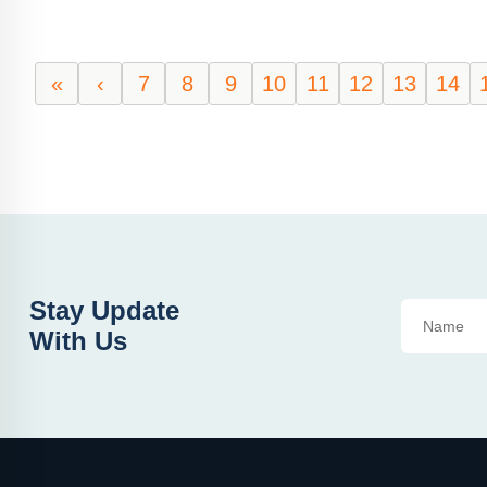
«
‹
7
8
9
10
11
12
13
14
Stay Update
With Us