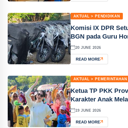
AKTUAL > PENDIDIKAN
Komisi IX DPR Setu
BGN pada Guru Ho
20 JUNE 2026
READ MORE
AKTUAL > PEMERINTAHAN
Ketua TP PKK Prov
Karakter Anak Mela
19 JUNE 2026
READ MORE