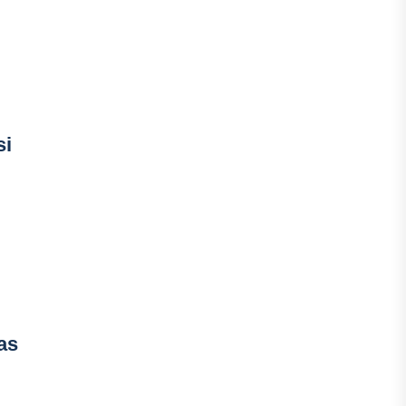
si
as