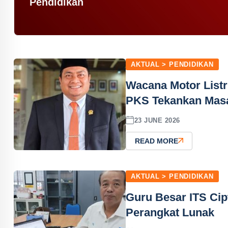
Pendidikan
AKTUAL > PENDIDIKAN
Wacana Motor Listr
PKS Tekankan Masa
23 JUNE 2026
READ MORE
AKTUAL > PENDIDIKAN
Guru Besar ITS Ci
Perangkat Lunak