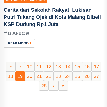
AKTUAL > PENDIDIKAN
Cerita dari Sekolah Rakyat: Lukisan
Putri Tukang Ojek di Kota Malang Dibeli
KSP Dudung Rp1 Juta
12 JUNE 2026
READ MORE
«
‹
10
11
12
13
14
15
16
17
18
19
20
21
22
23
24
25
26
27
28
›
»