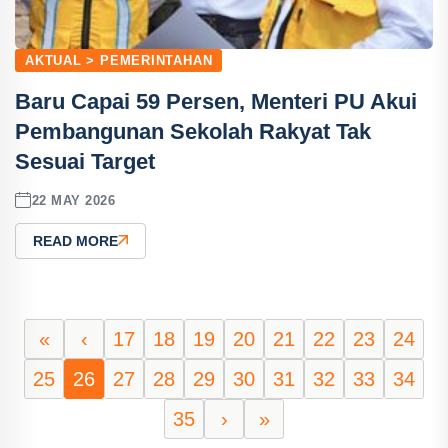
AKTUAL > PEMERINTAHAN
Baru Capai 59 Persen, Menteri PU Akui
Pembangunan Sekolah Rakyat Tak
Sesuai Target
22 MAY 2026
READ MORE
«
‹
17
18
19
20
21
22
23
24
25
26
27
28
29
30
31
32
33
34
35
›
»