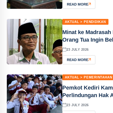
READ MORE
AKTUAL > PENDIDIKAN
Minat ke Madrasah
Orang Tua Ingin B
23 JULY 2026
READ MORE
AKTUAL > PEMERINTAHAN
Pemkot Kediri Kam
Perlindungan Hak A
23 JULY 2026