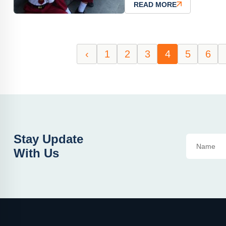
READ MORE
‹
1
2
3
4
5
6
Stay Update
With Us