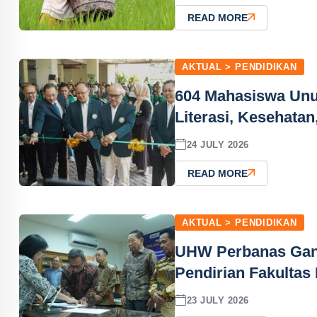
READ MORE
AKTUAL > PENDIDIKAN
604 Mahasiswa Unu
Literasi, Kesehata
24 JULY 2026
READ MORE
AKTUAL > PENDIDIKAN
UHW Perbanas Gand
Pendirian Fakultas
23 JULY 2026