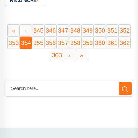
READ MORE
«
‹
345
346
347
348
349
350
351
352
353
354
355
356
357
358
359
360
361
362
363
›
»