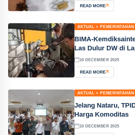
READ MORE
AKTUAL > PEMERINTAHAN
BIMA-Kemdiksainte
Las Dulur DW di L
10 DECEMBER 2025
READ MORE
AKTUAL > PEMERINTAHAN
Jelang Nataru, TP
Harga Komoditas
10 DECEMBER 2025