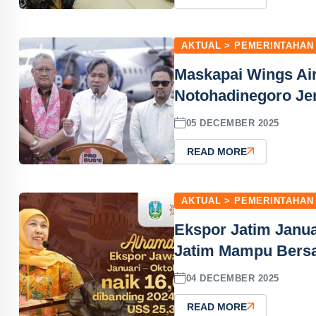
AKTUAL > PEMERINTAHAN
Maskapai Wings Air
Notohadinegoro J
05 DECEMBER 2025
READ MORE
AKTUAL > PEMERINTAHAN
Ekspor Jatim Janua
Jatim Mampu Bersai
04 DECEMBER 2025
READ MORE