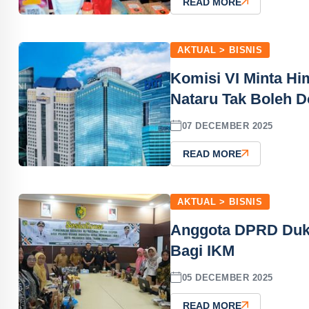
READ MORE
AKTUAL > BISNIS
Komisi VI Minta H
Nataru Tak Boleh 
07 DECEMBER 2025
READ MORE
AKTUAL > BISNIS
Anggota DPRD Duk
Bagi IKM
05 DECEMBER 2025
READ MORE