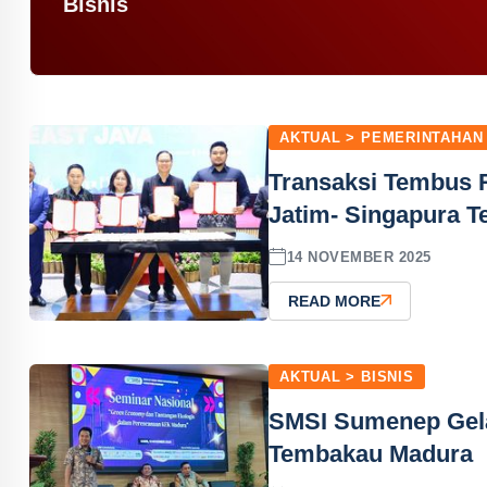
Bisnis
AKTUAL > PEMERINTAHAN
Transaksi Tembus Rp
Jatim- Singapura Te
14 NOVEMBER 2025
READ MORE
AKTUAL > BISNIS
SMSI Sumenep Gela
Tembakau Madura