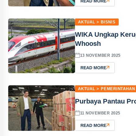
READ MORE
AKTUAL > BISNIS
WIKA Ungkap Kerugia
Whoosh
13 NOVEMBER 2025
READ MORE
AKTUAL > PEMERINTAHAN
Purbaya Pantau Pr
11 NOVEMBER 2025
READ MORE