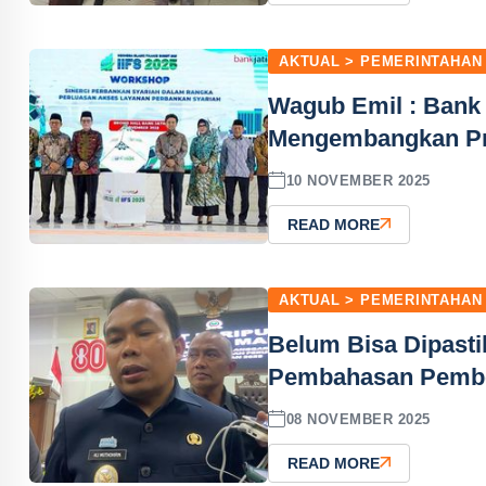
AKTUAL > PEMERINTAHAN
Wagub Emil : Bank
Mengembangkan Pr
10 NOVEMBER 2025
READ MORE
AKTUAL > PEMERINTAHAN
Belum Bisa Dipast
Pembahasan Pembe
08 NOVEMBER 2025
READ MORE