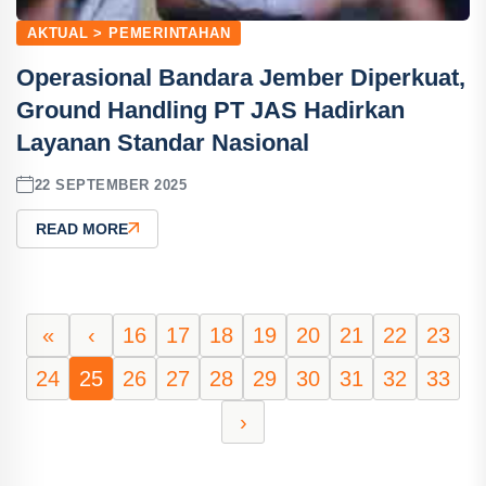
AKTUAL > PEMERINTAHAN
Operasional Bandara Jember Diperkuat,
Ground Handling PT JAS Hadirkan
Layanan Standar Nasional
22 SEPTEMBER 2025
READ MORE
«
‹
16
17
18
19
20
21
22
23
24
25
26
27
28
29
30
31
32
33
›