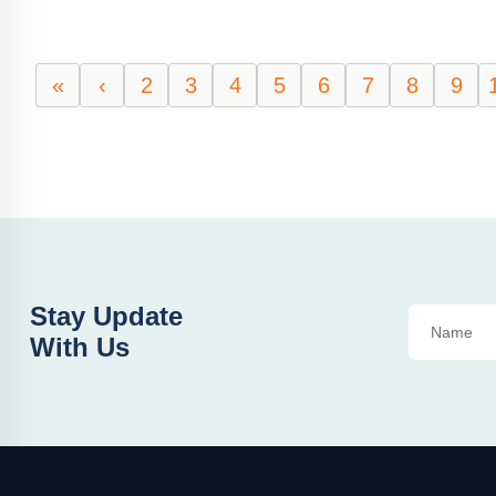
«
‹
2
3
4
5
6
7
8
9
Stay Update
With Us