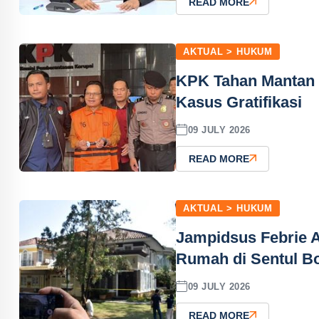
READ MORE
AKTUAL > HUKUM
KPK Tahan Mantan 
Kasus Gratifikasi
09 JULY 2026
READ MORE
AKTUAL > HUKUM
Jampidsus Febrie 
Rumah di Sentul Bo
09 JULY 2026
READ MORE