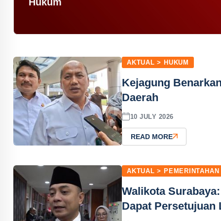
Hukum
AKTUAL > HUKUM
Kejagung Benarkan 
Daerah
10 JULY 2026
READ MORE
AKTUAL > PEMERINTAHAN
Walikota Surabaya
Dapat Persetujuan 