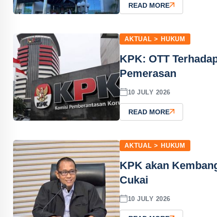
READ MORE
AKTUAL > HUKUM
KPK: OTT Terhadap
Pemerasan
10 JULY 2026
READ MORE
AKTUAL > HUKUM
KPK akan Kembang
Cukai
10 JULY 2026