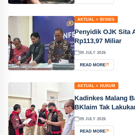
AKTUAL > BISNIS
Penyidik OJK Sita 
Rp113,97 Miliar
09 JULY 2026
READ MORE
AKTUAL > HUKUM
Kadinkes Malang Ba
BKlaim Tak Lakuka
09 JULY 2026
READ MORE