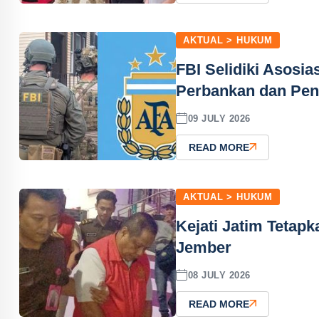
AKTUAL > HUKUM
FBI Selidiki Asosia
Perbankan dan Penc
09 JULY 2026
READ MORE
AKTUAL > HUKUM
Kejati Jatim Teta
Jember
08 JULY 2026
READ MORE