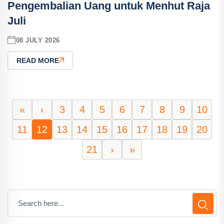
Pengembalian Uang untuk Menhut Raja
Juli
08 JULY 2026
READ MORE
«
‹
3
4
5
6
7
8
9
10
11
12
13
14
15
16
17
18
19
20
21
›
»