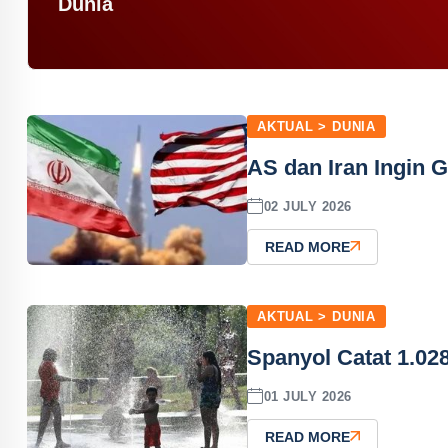
Dunia
AKTUAL > DUNIA
AS dan Iran Ingin 
02 JULY 2026
READ MORE
AKTUAL > DUNIA
Spanyol Catat 1.02
01 JULY 2026
READ MORE