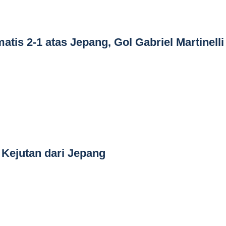
tis 2-1 atas Jepang, Gol Gabriel Martinelli
 Kejutan dari Jepang