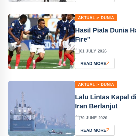
AKTUAL > DUNIA
Hasil Piala Dunia H
Fire"
01 JULY 2026
READ MORE
AKTUAL > DUNIA
Lalu Lintas Kapal 
Iran Berlanjut
30 JUNE 2026
READ MORE