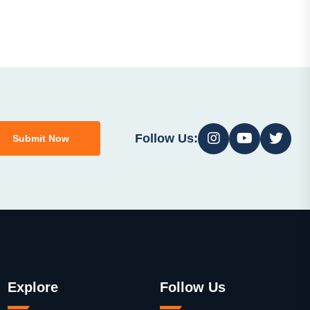
Follow Us:
Submit Now
Explore
Follow Us