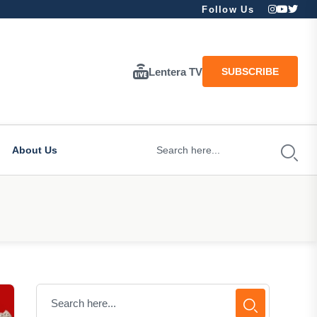
Follow Us
Lentera TV
SUBSCRIBE
About Us