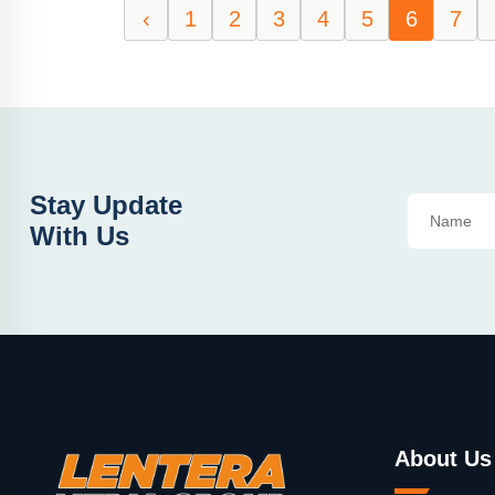
‹
1
2
3
4
5
6
7
Stay Update
With Us
About Us