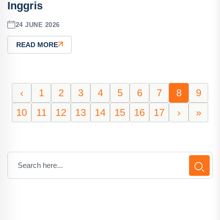
Inggris
24 JUNE 2026
READ MORE
‹
1
2
3
4
5
6
7
8
9
10
11
12
13
14
15
16
17
›
»