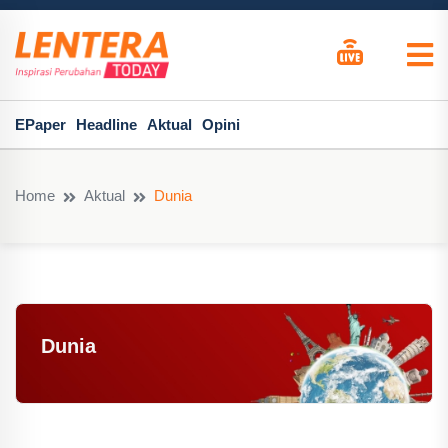
EPaper
Headline
Aktual
Opini
Home
Aktual
Dunia
Dunia