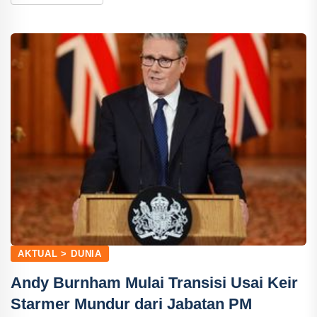
AKTUAL > DUNIA
Andy Burnham Mulai Transisi Usai Keir
Starmer Mundur dari Jabatan PM