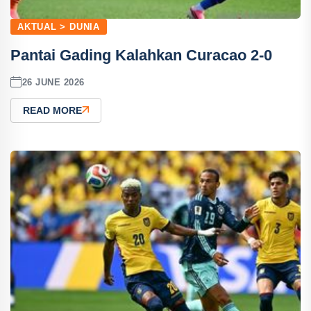
AKTUAL > DUNIA
Pantai Gading Kalahkan Curacao 2-0
26 JUNE 2026
READ MORE