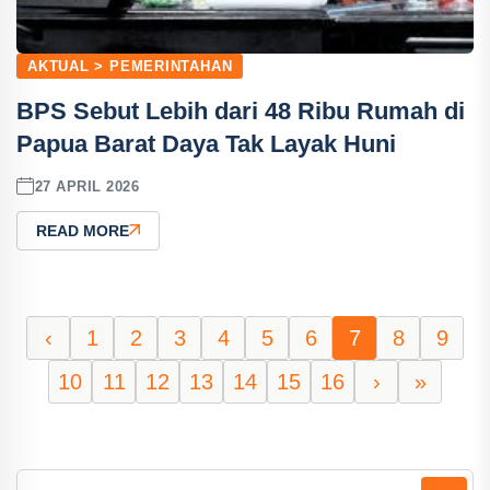
AKTUAL > PEMERINTAHAN
BPS Sebut Lebih dari 48 Ribu Rumah di
Papua Barat Daya Tak Layak Huni
27 APRIL 2026
READ MORE
‹
1
2
3
4
5
6
7
8
9
10
11
12
13
14
15
16
›
»