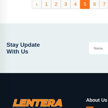
‹
1
2
3
4
5
6
7
Stay Update
With Us
About Us