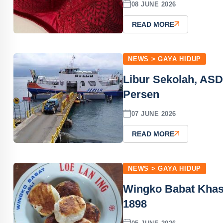
08 JUNE 2026
READ MORE
NEWS > GAYA HIDUP
Libur Sekolah, ASD
Persen
07 JUNE 2026
READ MORE
NEWS > GAYA HIDUP
Wingko Babat Khas
1898