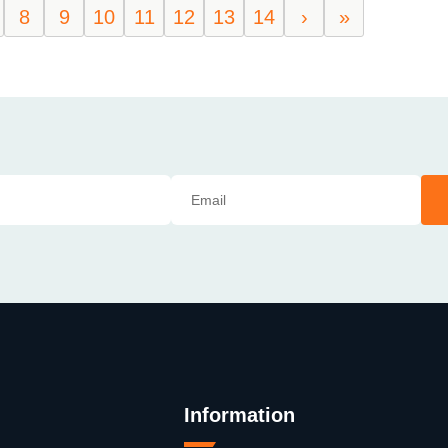
8
9
10
11
12
13
14
›
»
Information