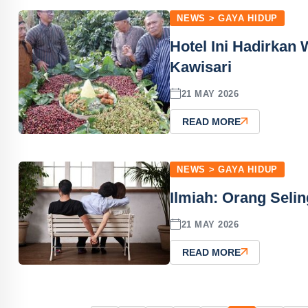
NEWS > GAYA HIDUP
Hotel Ini Hadirkan
Kawisari
21 MAY 2026
READ MORE
NEWS > GAYA HIDUP
Ilmiah: Orang Seli
21 MAY 2026
READ MORE