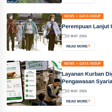
NEWS > GAYA HIDUP
Perempuan Lanjut U
23 MAY 2026
READ MORE
NEWS > GAYA HIDUP
Layanan Kurban Dig
Pengawasan Syari
23 MAY 2026
READ MORE