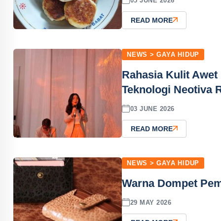
05 JUNE 2026
READ MORE
NEWS > GAYA HIDUP
Rahasia Kulit Awet
Teknologi Neotiva 
03 JUNE 2026
READ MORE
NEWS > GAYA HIDUP
Warna Dompet Pem
29 MAY 2026