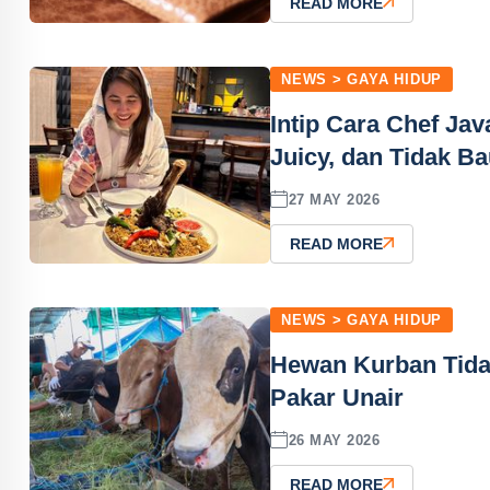
READ MORE
NEWS > GAYA HIDUP
Intip Cara Chef Ja
Juicy, dan Tidak B
27 MAY 2026
READ MORE
NEWS > GAYA HIDUP
Hewan Kurban Tidak
Pakar Unair
26 MAY 2026
READ MORE