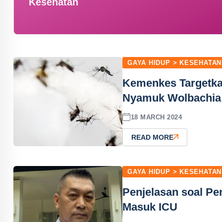
Kesehatan
GAYA HIDUP > KESEHATAN
Kemenkes Targetka
Nyamuk Wolbachia
18 MARCH 2024
READ MORE
GAYA HIDUP > KESEHATAN
Penjelasan soal P
Masuk ICU