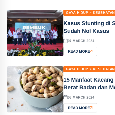
GAYA HIDUP > KESEHATAN
Kasus Stunting di 
Sudah Nol Kasus
07 MARCH 2024
READ MORE
GAYA HIDUP > KESEHATAN
15 Manfaat Kacang 
Berat Badan dan Me
06 MARCH 2024
READ MORE