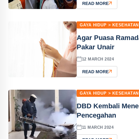
READ MORE
GAYA HIDUP > KESEHATAN
Agar Puasa Ramada
Pakar Unair
12 MARCH 2024
READ MORE
GAYA HIDUP > KESEHATAN
DBD Kembali Menela
Pencegahan
11 MARCH 2024