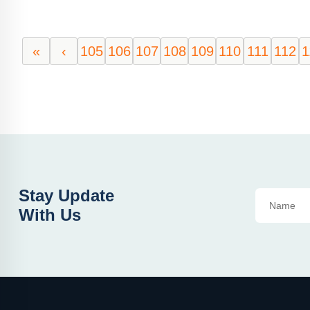
«
‹
105
106
107
108
109
110
111
112
1
Stay Update
With Us