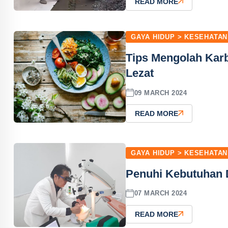
READ MORE
GAYA HIDUP > KESEHATAN
Tips Mengolah Karbo
Lezat
09 MARCH 2024
READ MORE
GAYA HIDUP > KESEHATAN
Penuhi Kebutuhan D
07 MARCH 2024
READ MORE