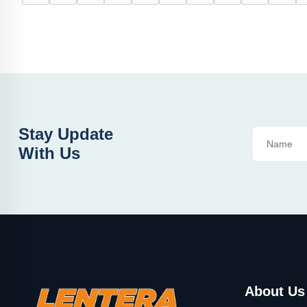
Stay Update
With Us
About Us