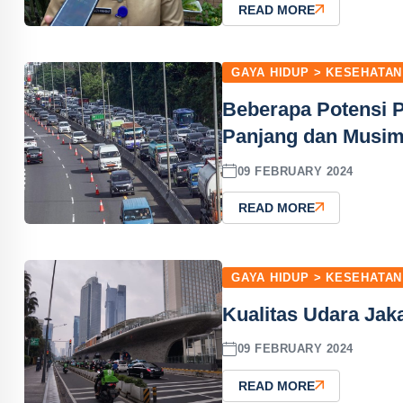
READ MORE
GAYA HIDUP > KESEHATAN
Beberapa Potensi P
Panjang dan Musim
09 FEBRUARY 2024
READ MORE
GAYA HIDUP > KESEHATAN
Kualitas Udara Jak
09 FEBRUARY 2024
READ MORE