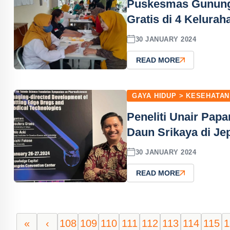
Puskesmas Gunung 
Gratis di 4 Kelurah
30 JANUARY 2024
READ MORE
GAYA HIDUP > KESEHATAN
Peneliti Unair Pap
Daun Srikaya di Je
30 JANUARY 2024
READ MORE
«
‹
108
109
110
111
112
113
114
115
1