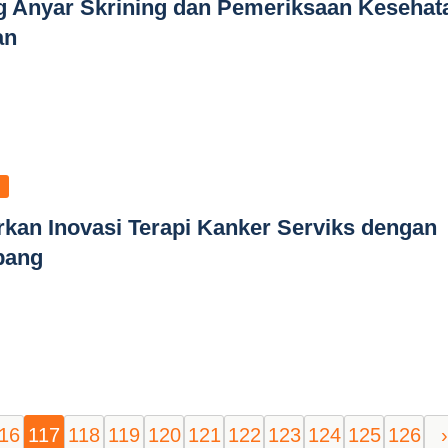
Anyar Skrining dan Pemeriksaan Kesehat
an
arkan Inovasi Terapi Kanker Serviks dengan
pang
16
117
118
119
120
121
122
123
124
125
126
›