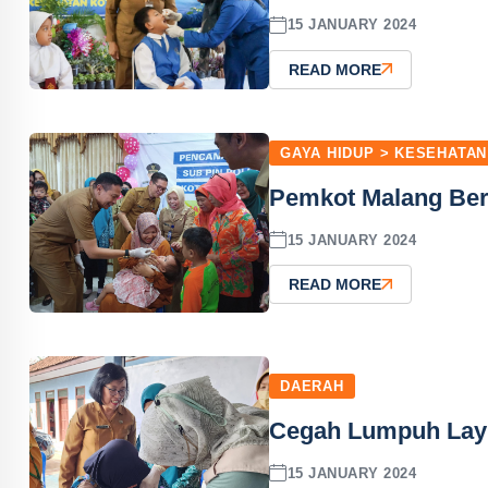
15 JANUARY 2024
READ MORE
GAYA HIDUP > KESEHATAN
Pemkot Malang Ber
15 JANUARY 2024
READ MORE
DAERAH
Cegah Lumpuh Layu,
15 JANUARY 2024