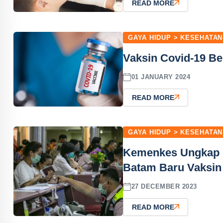
READ MORE
GAYA HIDUP > KESEHATAN
Vaksin Covid-19 Be
01 JANUARY 2024
READ MORE
GAYA HIDUP > KESEHATAN
Kemenkes Ungkap P
Batam Baru Vaksin 
27 DECEMBER 2023
READ MORE