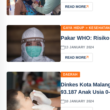
READ MORE
GAYA HIDUP > KESEHATAN
Pakar WHO: Risiko 
13 JANUARY 2024
READ MORE
DAERAH
Dinkes Kota Malang
93.187 Anak Usia 0
10 JANUARY 2024