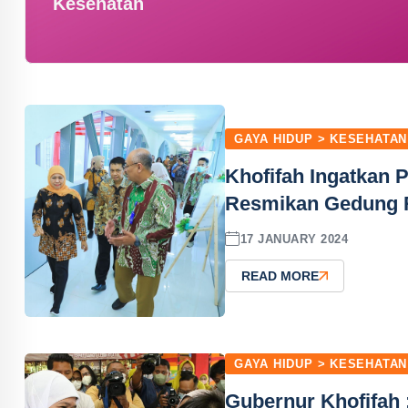
Kesehatan
GAYA HIDUP > KESEHATAN
Khofifah Ingatkan 
Resmikan Gedung R
17 JANUARY 2024
READ MORE
GAYA HIDUP > KESEHATAN
Gubernur Khofifah 