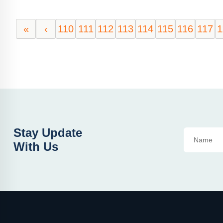
«
‹
110
111
112
113
114
115
116
117
1
Stay Update
With Us