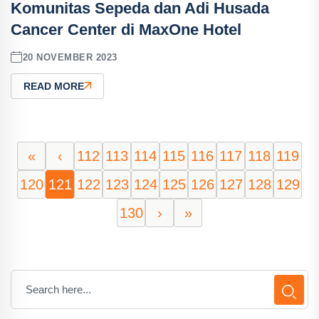
Komunitas Sepeda dan Adi Husada
Cancer Center di MaxOne Hotel
20 NOVEMBER 2023
READ MORE
«
‹
112
113
114
115
116
117
118
119
120
121
122
123
124
125
126
127
128
129
130
›
»