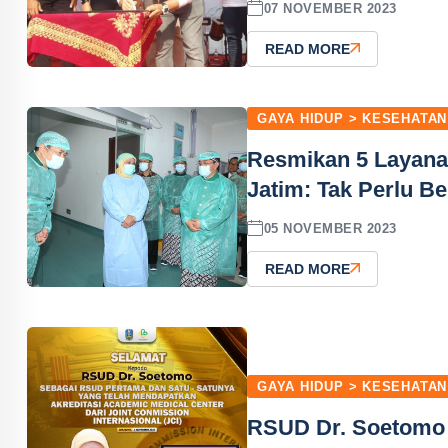
07 NOVEMBER 2023
READ MORE
GAYA HIDUP > KESEHATAN
Resmikan 5 Layan
Jatim: Tak Perlu Be
05 NOVEMBER 2023
READ MORE
GAYA HIDUP > KESEHATAN
RSUD Dr. Soetomo P