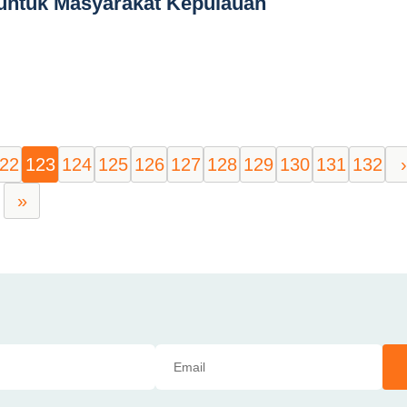
 untuk Masyarakat Kepulauan
22
123
124
125
126
127
128
129
130
131
132
›
»