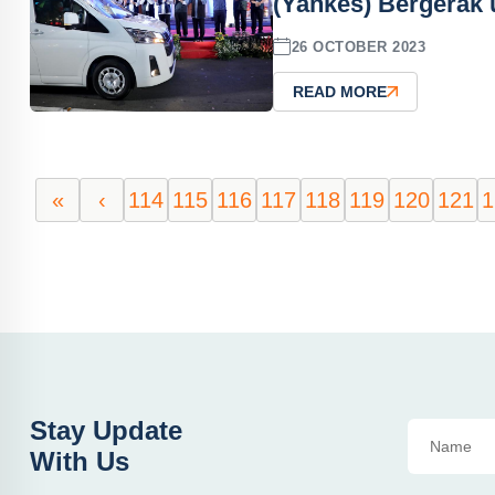
(Yankes) Bergerak
26 OCTOBER 2023
READ MORE
«
‹
114
115
116
117
118
119
120
121
1
Stay Update
With Us