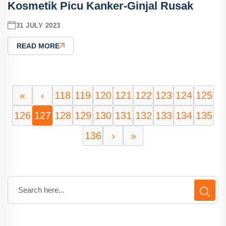
Kosmetik Picu Kanker-Ginjal Rusak
31 JULY 2023
READ MORE
«
‹
118
119
120
121
122
123
124
125
126
127
128
129
130
131
132
133
134
135
136
›
»