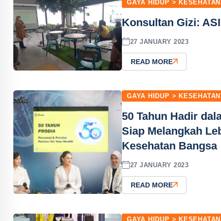
GAYA HIDUP > KESEHATAN
Konsultan Gizi: AS
27 JANUARY 2023
READ MORE
GAYA HIDUP > KESEHATAN
50 Tahun Hadir dal
Siap Melangkah Le
Kesehatan Bangsa
27 JANUARY 2023
READ MORE
GAYA HIDUP > KESEHATAN