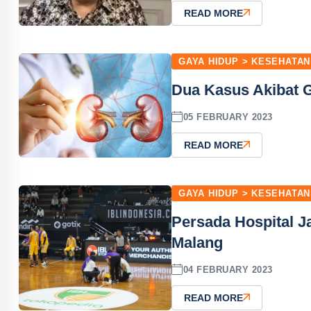
READ MORE
GAYA HIDUP > KESEHATAN
Dua Kasus Akibat G
05 FEBRUARY 2023
READ MORE
GAYA HIDUP > KESEHATAN
Persada Hospital Ja
Malang
04 FEBRUARY 2023
READ MORE