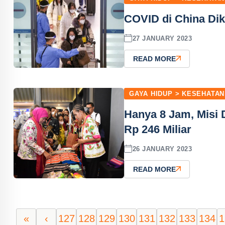
COVID di China Di
27 JANUARY 2023
READ MORE
GAYA HIDUP > KESEHATAN
Hanya 8 Jam, Misi 
Rp 246 Miliar
26 JANUARY 2023
READ MORE
«
‹
127
128
129
130
131
132
133
134
1