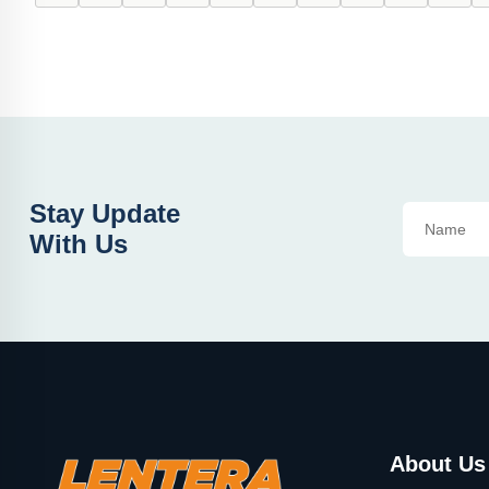
Stay Update
With Us
About Us