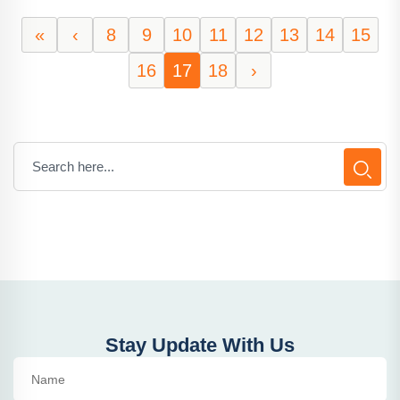
«
‹
8
9
10
11
12
13
14
15
16
17
18
›
Stay Update With Us