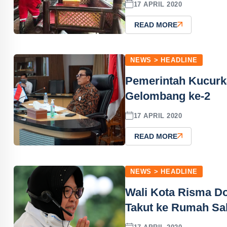
17 APRIL 2020
READ MORE
NEWS > HEADLINE
Pemerintah Kucurka
Gelombang ke-2
17 APRIL 2020
READ MORE
NEWS > HEADLINE
Wali Kota Risma Do
Takut ke Rumah Sak