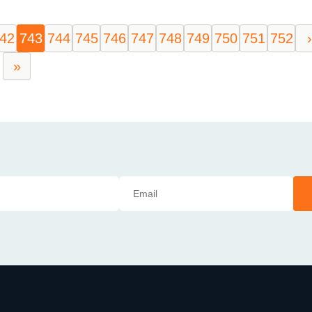
42
743
744
745
746
747
748
749
750
751
752
›
»