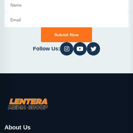
Submit Now
Follow Us:
About Us