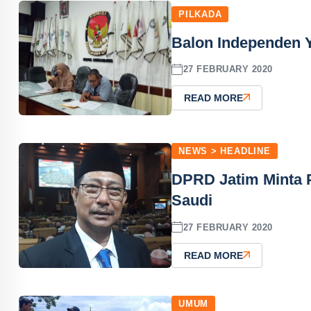
PILKADA
Balon Independen 
27 FEBRUARY 2020
READ MORE
NEWS > HEADLINE
DPRD Jatim Minta 
Saudi
27 FEBRUARY 2020
READ MORE
UMUM