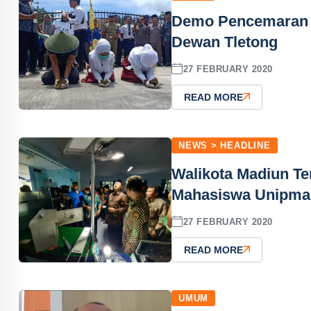
Demo Pencemaran P
Dewan Tletong
27 FEBRUARY 2020
READ MORE
NEWS > HEADLINE
Walikota Madiun Te
Mahasiswa Unipma
27 FEBRUARY 2020
READ MORE
UMUM