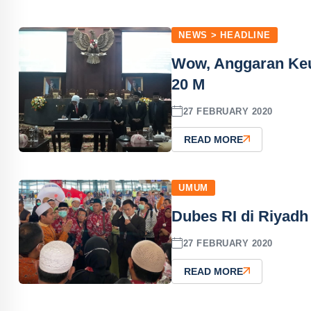
NEWS > HEADLINE
Wow, Anggaran Ke
20 M
27 FEBRUARY 2020
READ MORE
UMUM
Dubes RI di Riyadh
27 FEBRUARY 2020
READ MORE