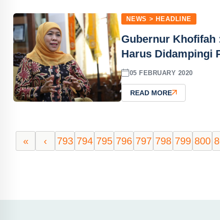
NEWS > HEADLINE
Gubernur Khofifah 
Harus Didampingi 
05 FEBRUARY 2020
READ MORE
«
‹
793
794
795
796
797
798
799
800
8