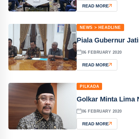
READ MORE
NEWS > HEADLINE
Piala Gubernur Jat
06 FEBRUARY 2020
READ MORE
PILKADA
Golkar Minta Lima
06 FEBRUARY 2020
READ MORE