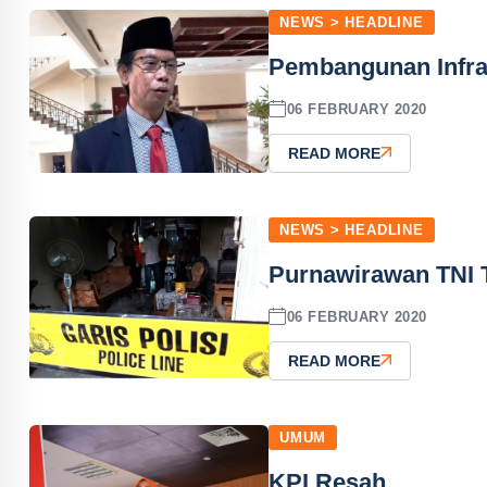
NEWS > HEADLINE
Pembangunan Infras
06 FEBRUARY 2020
READ MORE
NEWS > HEADLINE
Purnawirawan TNI 
06 FEBRUARY 2020
READ MORE
UMUM
KPI Resah