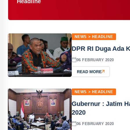
Headline
NEWS > HEADLINE
DPR RI Duga Ada Ke
06 FEBRUARY 2020
READ MORE
NEWS > HEADLINE
Gubernur : Jatim 
2020
06 FEBRUARY 2020