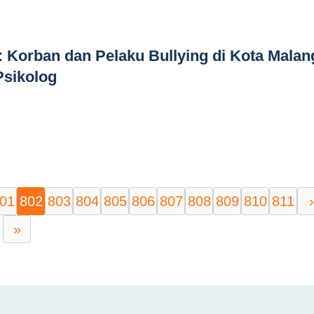
: Korban dan Pelaku Bullying di Kota Malan
Psikolog
01
802
803
804
805
806
807
808
809
810
811
›
»