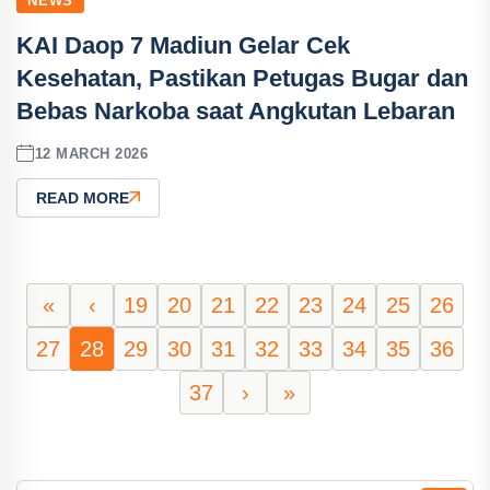
NEWS
KAI Daop 7 Madiun Gelar Cek
Kesehatan, Pastikan Petugas Bugar dan
Bebas Narkoba saat Angkutan Lebaran
12 MARCH 2026
READ MORE
«
‹
19
20
21
22
23
24
25
26
27
28
29
30
31
32
33
34
35
36
37
›
»