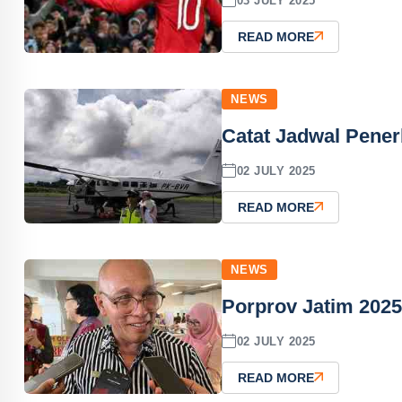
03 JULY 2025
READ MORE
NEWS
Catat Jadwal Pener
02 JULY 2025
READ MORE
NEWS
Porprov Jatim 2025
02 JULY 2025
READ MORE