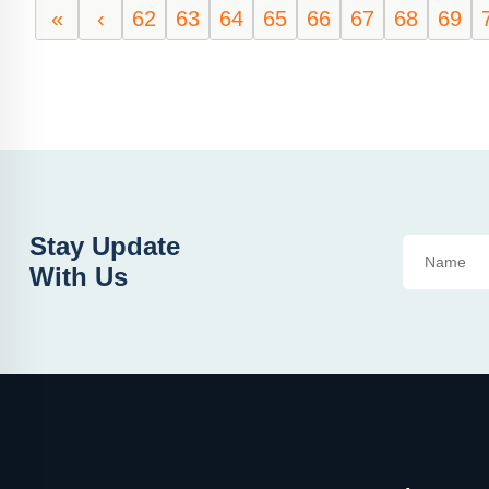
«
‹
62
63
64
65
66
67
68
69
Stay Update
With Us