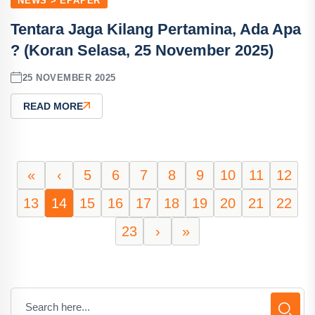
NEWS > EPAPER
Tentara Jaga Kilang Pertamina, Ada Apa
? (Koran Selasa, 25 November 2025)
25 NOVEMBER 2025
READ MORE
«
‹
5
6
7
8
9
10
11
12
13
14
15
16
17
18
19
20
21
22
23
›
»