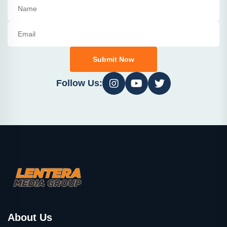
Submit Now
Follow Us:
About Us