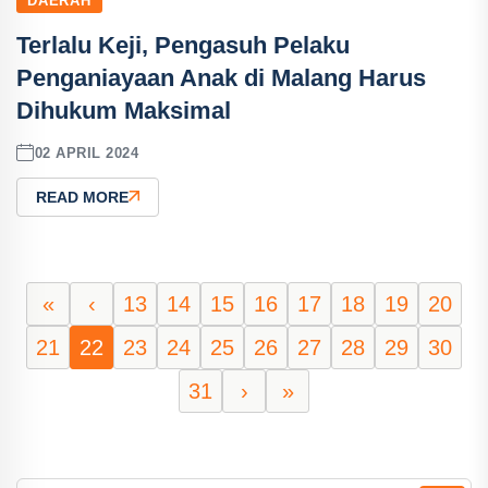
DAERAH
Terlalu Keji, Pengasuh Pelaku
Penganiayaan Anak di Malang Harus
Dihukum Maksimal
02 APRIL 2024
READ MORE
«
‹
13
14
15
16
17
18
19
20
21
22
23
24
25
26
27
28
29
30
31
›
»