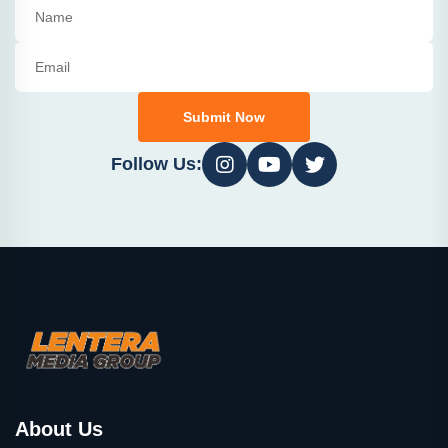
Submit Now
Follow Us:
About Us