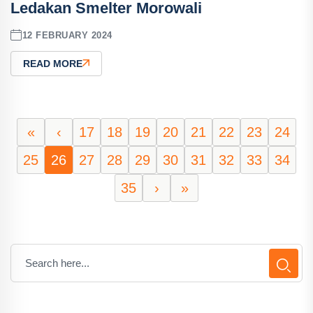
Ledakan Smelter Morowali
12 FEBRUARY 2024
READ MORE
«
‹
17
18
19
20
21
22
23
24
25
26
27
28
29
30
31
32
33
34
35
›
»