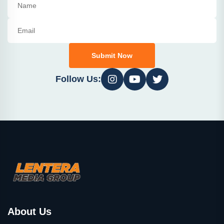
Submit Now
Follow Us:
About Us