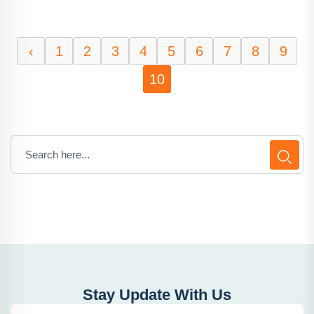
‹
1
2
3
4
5
6
7
8
9
10
Stay Update With Us