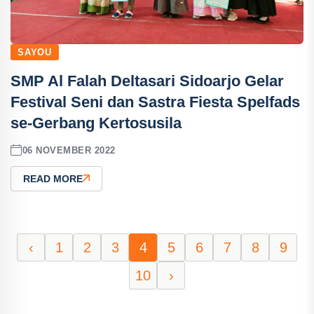
SAYOU
SMP Al Falah Deltasari Sidoarjo Gelar
Festival Seni dan Sastra Fiesta Spelfads
se-Gerbang Kertosusila
06 NOVEMBER 2022
READ MORE
‹
1
2
3
4
5
6
7
8
9
10
›