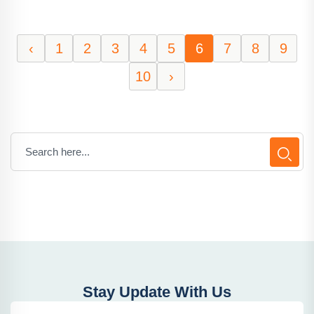
‹
1
2
3
4
5
6
7
8
9
10
›
Stay Update With Us