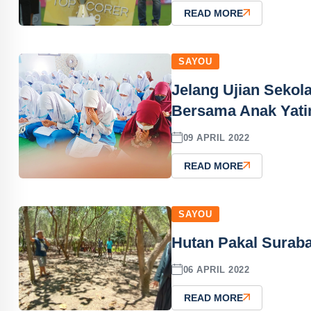
READ MORE
SAYOU
Jelang Ujian Sekol
Bersama Anak Yat
09 APRIL 2022
READ MORE
SAYOU
Hutan Pakal Suraba
06 APRIL 2022
READ MORE