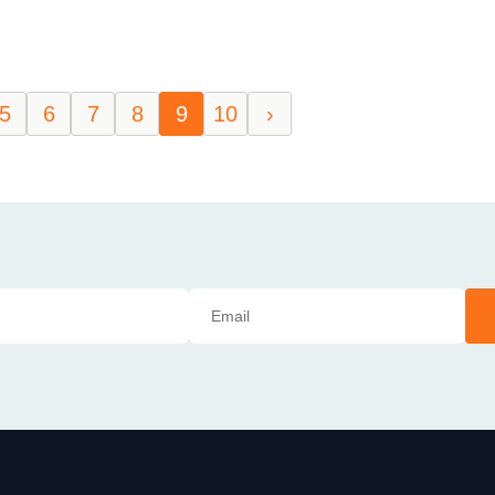
5
6
7
8
9
10
›