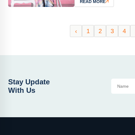
READ MORE
‹
1
2
3
4
Stay Update
With Us