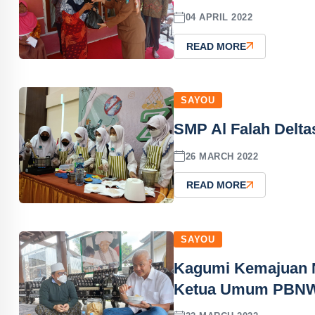
04 APRIL 2022
READ MORE
SAYOU
SMP Al Falah Delta
26 MARCH 2022
READ MORE
SAYOU
Kagumi Kemajuan N
Ketua Umum PBN