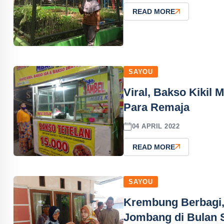
READ MORE
SAYOU
Viral, Bakso Kikil
Para Remaja
04 APRIL 2022
READ MORE
SAYOU
Krembung Berbagi,
Jombang di Bulan