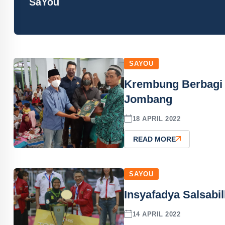
SaYou
SAYOU
Krembung Berbagi
Jombang
18 APRIL 2022
READ MORE
SAYOU
Insyafadya Salsabil
14 APRIL 2022