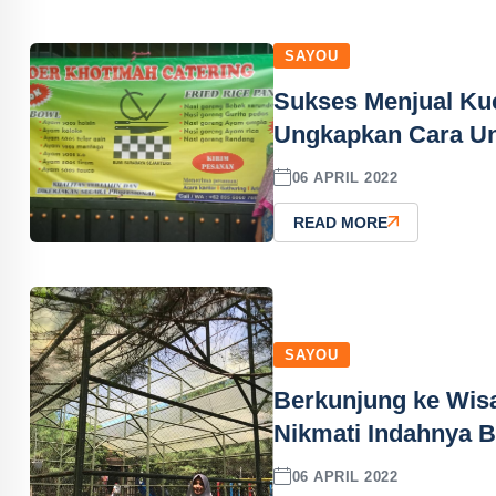
SAYOU
Sukses Menjual Ku
Ungkapkan Cara Un
06 APRIL 2022
READ MORE
SAYOU
Berkunjung ke Wis
Nikmati Indahnya 
06 APRIL 2022