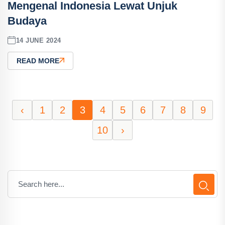
Mengenal Indonesia Lewat Unjuk
Budaya
14 JUNE 2024
READ MORE
‹
1
2
3
4
5
6
7
8
9
10
›