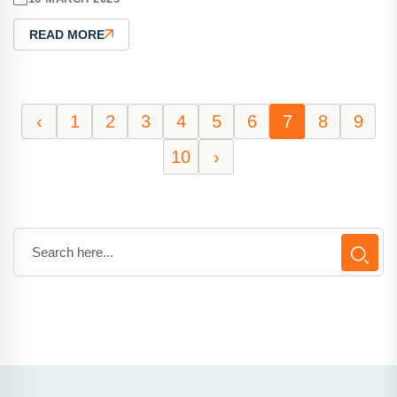
READ MORE
‹
1
2
3
4
5
6
7
8
9
10
›