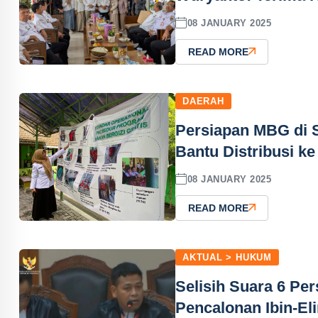
08 JANUARY 2025
READ MORE
DAERAH
Persiapan MBG di 
Bantu Distribusi ke
08 JANUARY 2025
READ MORE
AKTUAL > HUKUM
Selisih Suara 6 P
Pencalonan Ibin-Eli