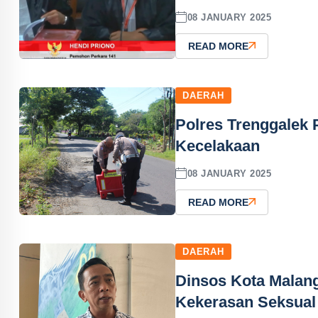
08 JANUARY 2025
READ MORE
DAERAH
Polres Trenggalek
Kecelakaan
08 JANUARY 2025
READ MORE
DAERAH
Dinsos Kota Malan
Kekerasan Seksual