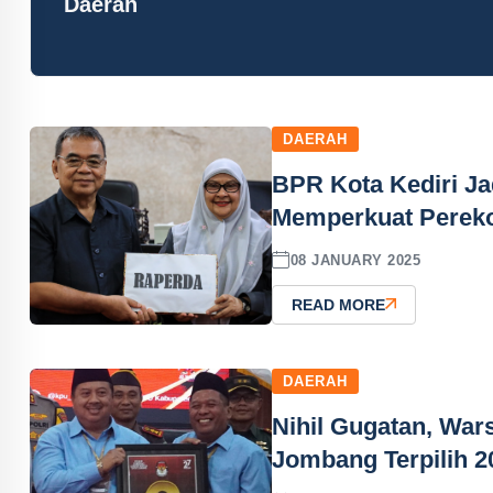
Daerah
DAERAH
BPR Kota Kediri Ja
Memperkuat Perek
08 JANUARY 2025
READ MORE
DAERAH
Nihil Gugatan, Wa
Jombang Terpilih 2