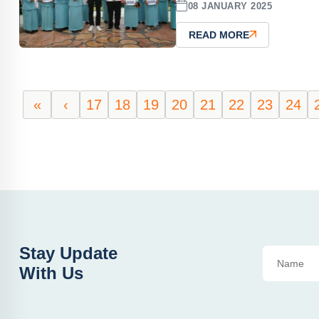
08 JANUARY 2025
READ MORE
«
‹
17
18
19
20
21
22
23
24
Stay Update
With Us