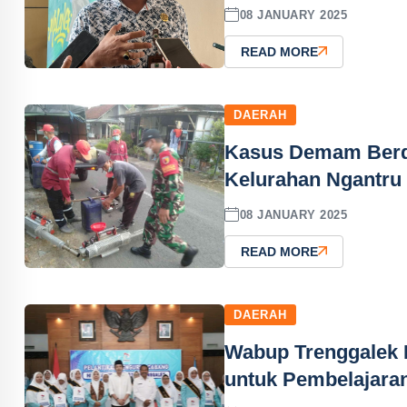
08 JANUARY 2025
READ MORE
DAERAH
Kasus Demam Berda
Kelurahan Ngantru
08 JANUARY 2025
READ MORE
DAERAH
Wabup Trenggalek 
untuk Pembelajara