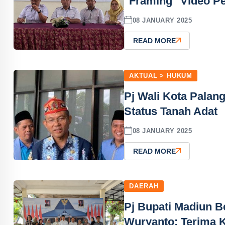
"Framing" Video P
08 JANUARY 2025
READ MORE
AKTUAL > HUKUM
Pj Wali Kota Palan
Status Tanah Adat
08 JANUARY 2025
READ MORE
DAERAH
Pj Bupati Madiun Be
Wuryanto: Terima K