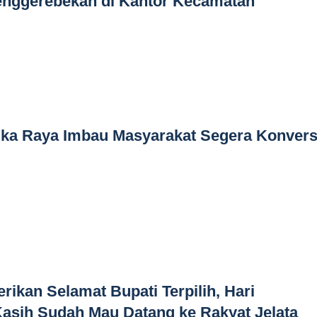
enggerebekan di Kantor Kecamatan
gka Raya Imbau Masyarakat Segera Konvers
rikan Selamat Bupati Terpilih, Hari
asih Sudah Mau Datang ke Rakyat Jelata