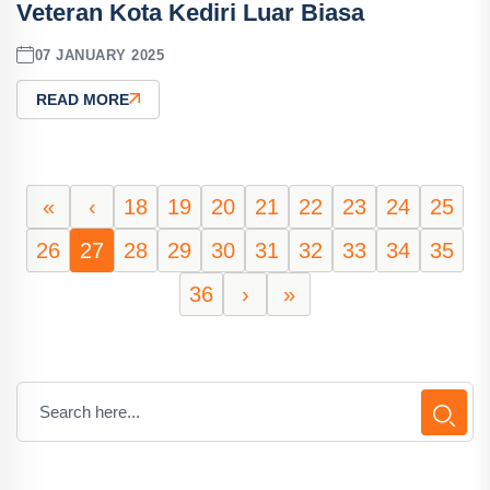
Veteran Kota Kediri Luar Biasa
07 JANUARY 2025
READ MORE
«
‹
18
19
20
21
22
23
24
25
26
27
28
29
30
31
32
33
34
35
36
›
»