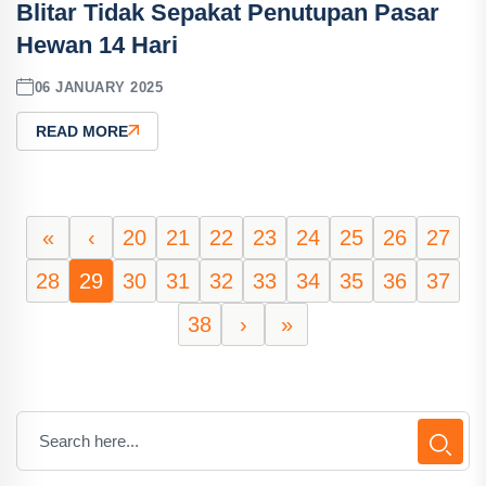
Blitar Tidak Sepakat Penutupan Pasar
Hewan 14 Hari
06 JANUARY 2025
READ MORE
«
‹
20
21
22
23
24
25
26
27
28
29
30
31
32
33
34
35
36
37
38
›
»