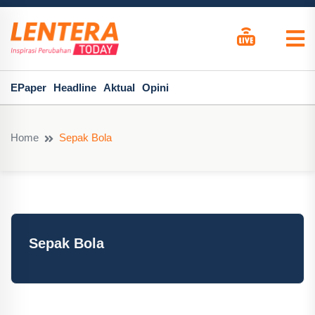
EPaper
Headline
Aktual
Opini
Home
Sepak Bola
Sepak Bola