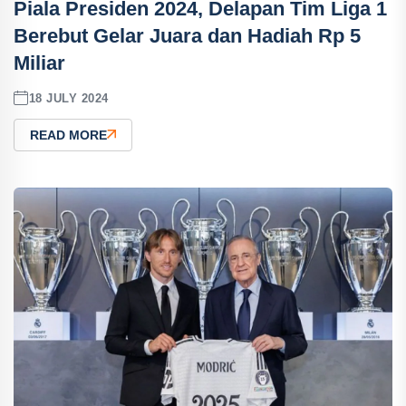
Piala Presiden 2024, Delapan Tim Liga 1
Berebut Gelar Juara dan Hadiah Rp 5
Miliar
18 JULY 2024
READ MORE