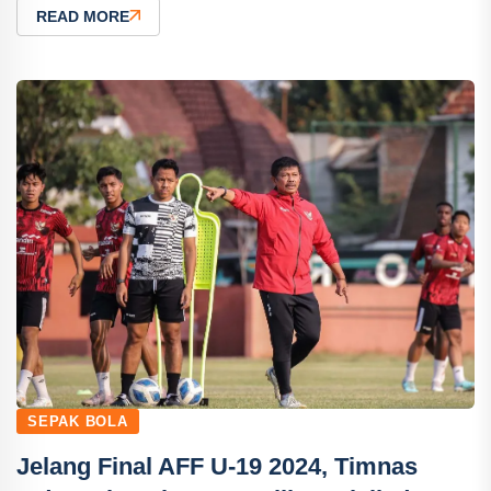
READ MORE
SEPAK BOLA
Jelang Final AFF U-19 2024, Timnas