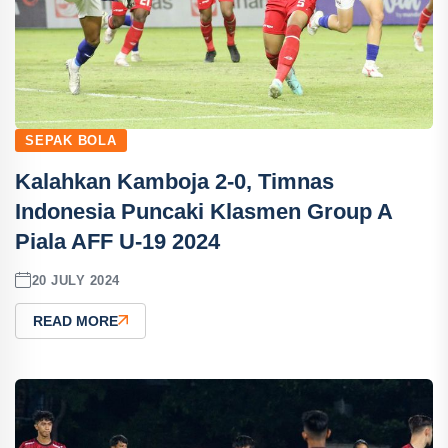
SEPAK BOLA
Kalahkan Kamboja 2-0, Timnas
Indonesia Puncaki Klasmen Group A
Piala AFF U-19 2024
20 JULY 2024
READ MORE