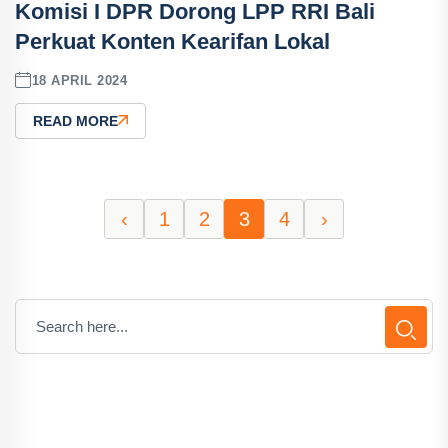
Komisi I DPR Dorong LPP RRI Bali
Perkuat Konten Kearifan Lokal
18 APRIL 2024
READ MORE
‹
1
2
3
4
›